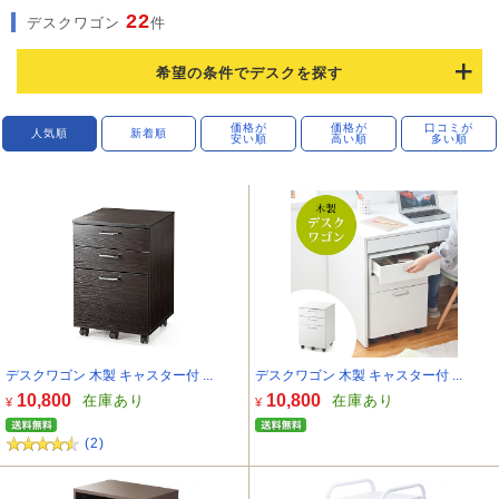
22
デスクワゴン
件
希望の条件でデスクを探す
価格が
価格が
口コミが
人気順
新着順
安い順
高い順
多い順
デスクワゴン 木製 キャスター付 ...
デスクワゴン 木製 キャスター付 ...
10,800
10,800
在庫あり
在庫あり
¥
¥
(2)