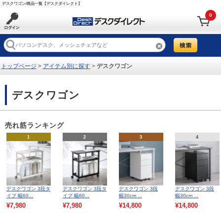
デスクワゴン/商品一覧【デスクダイレクト】
0
トップページ
>
アイテム別に探す
>
デスクワゴン
デスクワゴン
売れ筋ランキング
1
2
3
4
デスクワゴン 3段タ
デスクワゴン 3段タ
デスクワゴン 3段
デスクワゴン 3段
イプ 幅60...
イプ 幅60...
幅30cm ...
幅30cm ...
¥7,980
¥7,980
¥14,800
¥14,800