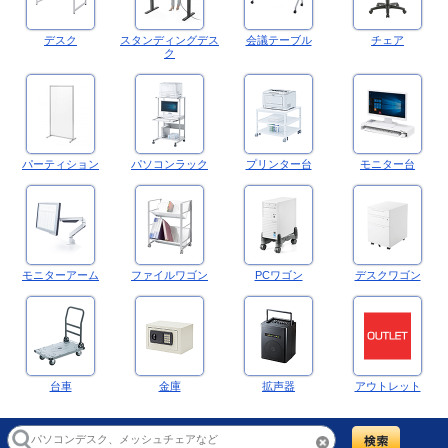
デスク
スタンディングデス
会議テーブル
チェア
ク
パーティション
パソコンラック
プリンター台
モニター台
モニターアーム
ファイルワゴン
PCワゴン
デスクワゴン
台車
金庫
拡声器
アウトレット