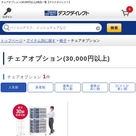
チェアオプション(30,000円以上)/商品一覧【デスクダイレクト】
0
トップページ
>
アイテム別に探す
>
椅子
>
チェアオプション
チェアオプション(30,000円以上)
1
チェアオプション
件
価格が
価格が
口コミが
人気順
新着順
安い順
高い順
多い順