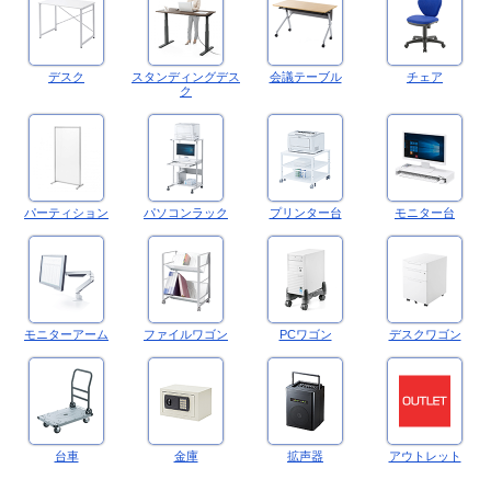
デスク
スタンディングデス
会議テーブル
チェア
ク
パーティション
パソコンラック
プリンター台
モニター台
モニターアーム
ファイルワゴン
PCワゴン
デスクワゴン
台車
金庫
拡声器
アウトレット