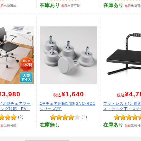
在庫あり
在庫あり
当日
出荷可能
当日
出荷可能
当日
出荷可
¥3,980
¥1,640
¥4,7
税込
税込
(大型チェアマッ
OAチェア用固定脚(SNC-RD1
フットレスト(足置
グ対応・EV...
シリーズ用)
ス・デスク下・スチー
(
2
)
(
1
)
在庫無し
在庫あり
当日
出荷可能
当日
出荷可