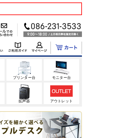
ク
プリンター台
モニター台
拡声器
アウトレット