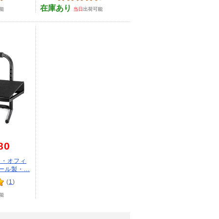
在庫あり
能
当日
出荷可能
80
き・オフィ
ル製・...
(
1
)
能