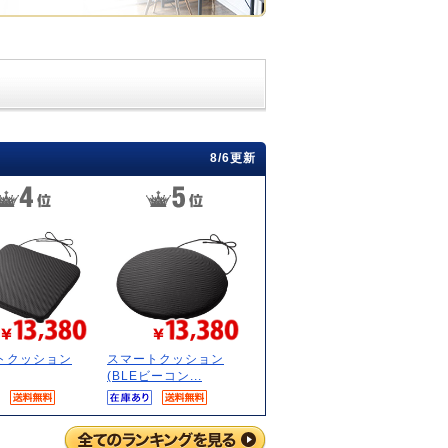
8/6更新
トクッション
スマートクッション
(BLEビーコン...