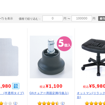
〜7) を表示
円
円
価格で絞り込む：
〜
,980
¥1,100
¥5,98
税込
税込
 (半透明タイプ)
OAチェアー用固定脚(5個入)
オットマン(リラッ
台)
(
2
)
(
2
)