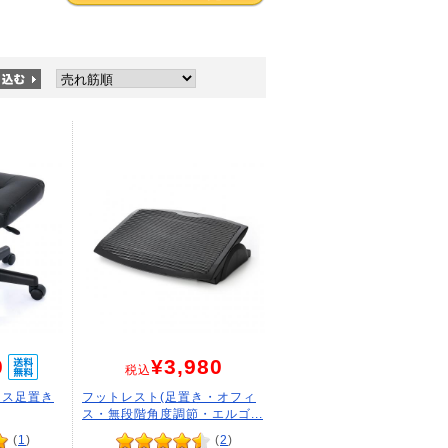
0
¥3,980
税込
クス足置き
フットレスト(足置き・オフィ
ス・無段階角度調節・エルゴ...
(
1
)
(
2
)