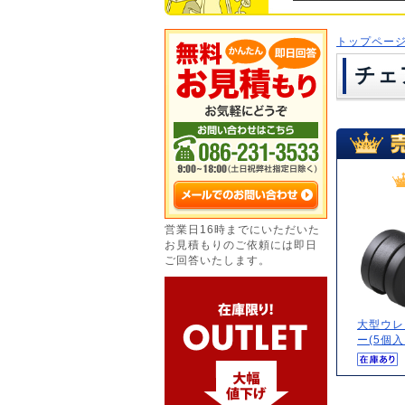
トップペー
チェ
営業日16時までにいただいた
お見積もりのご依頼には即日
ご回答いたします。
大型ウレ
ー(5個入