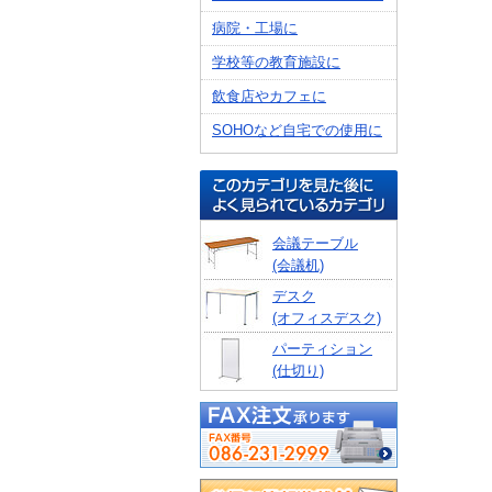
病院・工場に
学校等の教育施設に
飲食店やカフェに
SOHOなど自宅での使用に
会議テーブル
(会議机)
デスク
(オフィスデスク)
パーティション
(仕切り)