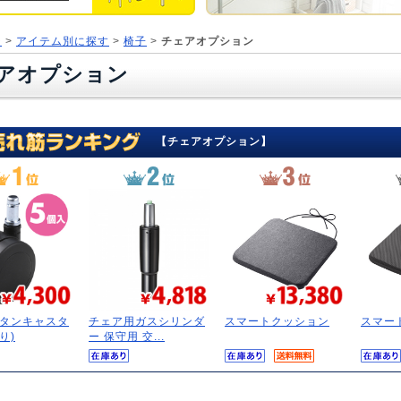
ジ
>
アイテム別に探す
>
椅子
>
チェアオプション
アオプション
【チェアオプション】
タンキャスタ
チェア用ガスシリンダ
スマートクッション
スマー
り)
ー 保守用 交...