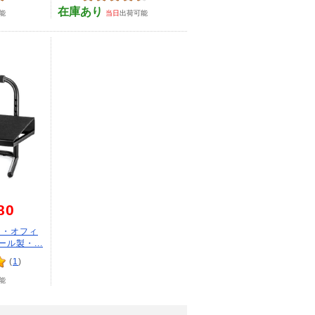
在庫あり
能
当日
出荷可能
80
き・オフィ
ル製・...
(
1
)
能