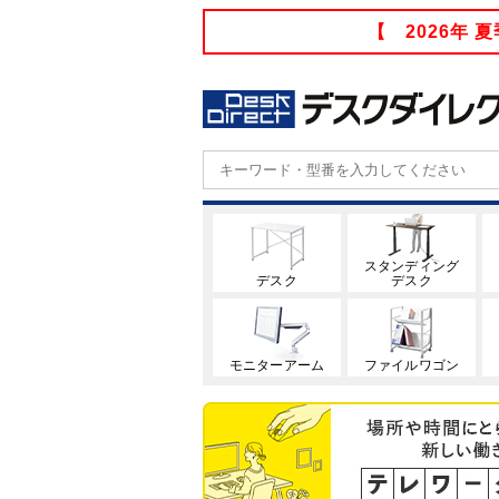
【 2026年
スタンディング
デスク
デスク
モニターアーム
ファイルワゴン