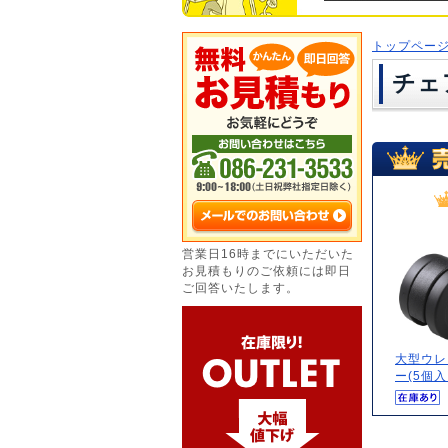
トップペー
チェ
営業日16時までにいただいた
お見積もりのご依頼には即日
ご回答いたします。
大型ウレ
ー(5個入