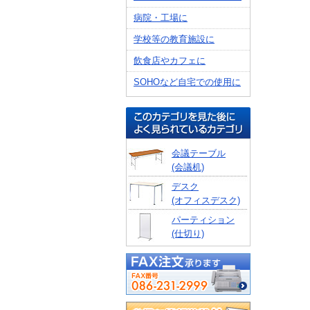
病院・工場に
学校等の教育施設に
飲食店やカフェに
SOHOなど自宅での使用に
会議テーブル
(会議机)
デスク
(オフィスデスク)
パーティション
(仕切り)