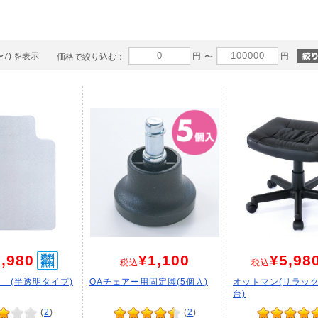
〜7) を表示
円
円
価格で絞り込む：
〜
,980
¥1,100
¥5,98
税込
税込
 (半透明タイプ)
OAチェアー用固定脚(5個入)
オットマン(リラッ
台)
(
2
)
(
2
)