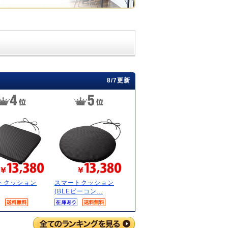
8/7更新
トクッション
スマートクッション
(BLEビーコン...