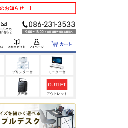
てのお知らせ 】
ク
プリンター台
モニター台
拡声器
アウトレット