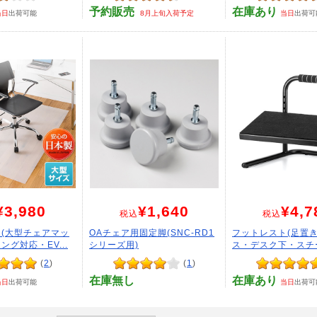
予約販売
在庫あり
当日
出荷可能
8月上旬入荷予定
当日
出荷可
¥3,980
¥1,640
¥4,7
税込
税込
(大型チェアマッ
OAチェア用固定脚(SNC-RD1
フットレスト(足置
グ対応・EV...
シリーズ用)
ス・デスク下・スチー
(
2
)
(
1
)
在庫無し
在庫あり
当日
出荷可能
当日
出荷可