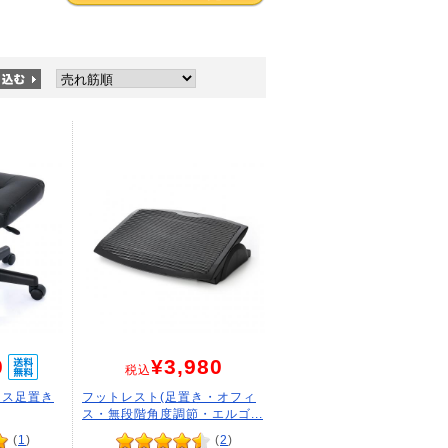
0
¥3,980
税込
クス足置き
フットレスト(足置き・オフィ
ス・無段階角度調節・エルゴ...
(
1
)
(
2
)