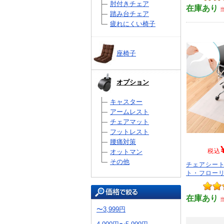
肘付きチェア
在庫あり
踏み台チェア
疲れにくい椅子
座椅子
オプション
キャスター
アームレスト
チェアマット
フットレスト
腰痛対策
税込
オットマン
その他
チェアシート
ト・フローリン
在庫あり
〜3,999円