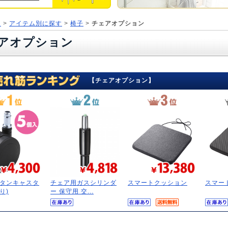
ジ
>
アイテム別に探す
>
椅子
>
チェアオプション
アオプション
【チェアオプション】
タンキャスタ
チェア用ガスシリンダ
スマートクッション
スマー
り)
ー 保守用 交...