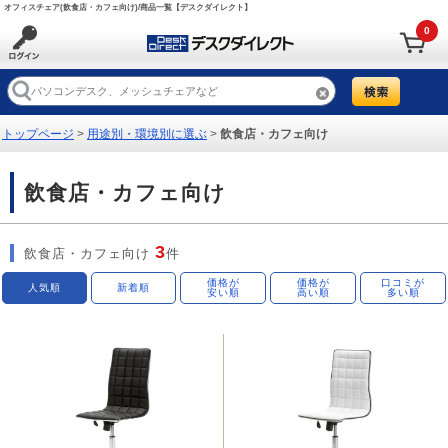
オフィスチェア(飲食店・カフェ向け)/商品一覧【デスクダイレクト】
0
トップページ
>
用途別・環境別に選ぶ
>
飲食店・カフェ向け
飲食店・カフェ向け
3
飲食店・カフェ向け
件
価格が
価格が
口コミが
人気順
新着順
安い順
高い順
多い順