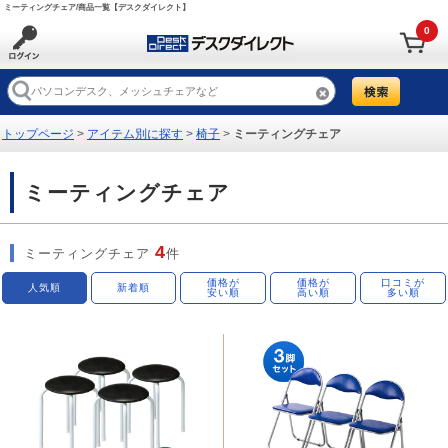
ミーティングチェア/商品一覧【デスクダイレクト】
0
トップページ
>
アイテム別に探す
>
椅子
>
ミーティングチェア
ミーティングチェア
4
ミーティングチェア
件
価格が
価格が
口コミが
人気順
新着順
安い順
高い順
多い順