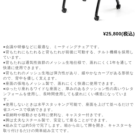
¥25,800(税込)
●会議や研修などに最適な、ミーティングチェアです。
●背もたれにもたれると背もたれが前後に可動する、チルト機構を採用し
ています。
●背もたれは通気性抜群のメッシュ生地仕様で、蒸れにくく1年を通して
快適に使用できます。
●背もたれのメッシュ生地は弾力性があり、緩やかなカーブがある形状な
ので、背中を優しく支えます。
●座面の張地もメッシュ製で、蒸れにくく快適に使用できます。
●ゆったり座れるワイドな座面と、厚みのあるクッション性の高いウレタ
ンフォームを使用し、長時間使用しても疲れにくい構造になっていま
す。
●使用しないときは水平スタッキング可能で、座面を上げて並べるだけで
省スペースで収納できます。
●収納時や移動させる時に便利な、キャスター付きです。
●脚は丈夫なスチール製で、安定して座ることができます。
●組み立ては約5分で完了します。箱から出して脚を開き、キャスターを
取り付けるだけの簡単組み立てです。