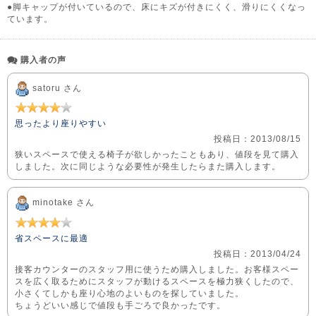
●脚キャップが付いているので、床にキズが付きにくく、滑りにくくなっ
ています。
購入者の声
satoru さん
思ったより座りやすい
投稿日：2013/08/15
狭いスペースで使える椅子が欲しかったこともあり、値段を見て購入
しました。次に同じような必要性が発生したらまた購入します。
minotake さん
省スペースに最適
投稿日：2013/04/24
接客カウンターのスタッフ用に使うため購入しました。お客様スペー
スを広く取るためにスタッフが動けるスペースを極力狭くしたので、
小さくてしかも座り心地のよいものを探していました。
ちょうどいい感じで値段も手ごろで良かったです。