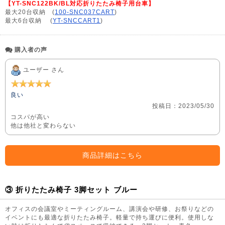
【YT-SNC122BK/BL対応折りたたみ椅子用台車】
最大20台収納 (
100-SNC037CART
)
最大6台収納 (
YT-SNCCART1
)
購入者の声
ユーザー さん
良い
投稿日：2023/05/30
コスパが高い
他は他社と変わらない
商品詳細はこちら
③ 折りたたみ椅子 3脚セット ブルー
オフィスの会議室やミーティングルーム、講演会や研修、お祭りなどの
イベントにも最適な折りたたみ椅子。軽量で持ち運びに便利。使用しな