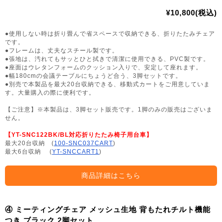
¥10,800(税込)
●使用しない時は折り畳んで省スペースで収納できる、折りたたみチェア
です。
●フレームは、丈夫なスチール製です。
●張地は、汚れてもサッとひと拭きで清潔に使用できる、PVC製です。
●座面はウレタンフォームのクッション入りで、安定して座れます。
●幅180cmの会議テーブルにちょうど合う、3脚セットです。
●別売で本製品を最大20台収納できる、移動式カートをご用意していま
す。大量購入の際に便利です。
【ご注意】※本製品は、3脚セット販売です。1脚のみの販売はございま
せん。
【YT-SNC122BK/BL対応折りたたみ椅子用台車】
最大20台収納 (
100-SNC037CART
)
最大6台収納 (
YT-SNCCART1
)
商品詳細はこちら
④ ミーティングチェア メッシュ生地 背もたれチルト機能
つき ブラック 2脚セット