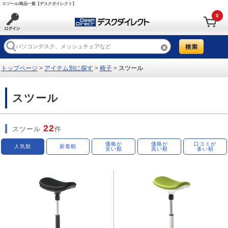
スツール/商品一覧【デスクダイレクト】
0
トップページ
>
アイテム別に探す
>
椅子
>
スツール
スツール
22
スツール
件
価格が
価格が
口コミが
人気順
新着順
安い順
高い順
多い順