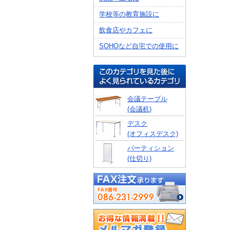
学校等の教育施設に
飲食店やカフェに
SOHOなど自宅での使用に
会議テーブル
(会議机)
デスク
(オフィスデスク)
パーティション
(仕切り)