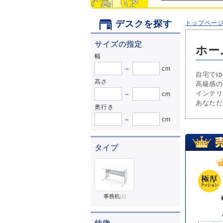
デスクを探す
トップペー
サイズの指定
ホー
幅
～
cm
自宅でゆ
高さ
高級感の
インテリ
～
cm
あなただ
奥行き
～
cm
タイプ
事務机
(1)