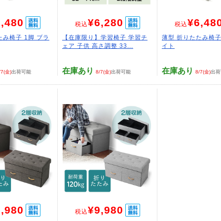
,480
¥6,280
¥6,48
税込
税込
たみ椅子 1脚 ブラ
【在庫限り】学習椅子 学習チ
薄型 折りたたみ椅子
ェア 子供 高さ調整 33...
イト
在庫あり
在庫あり
/7(金)
出荷可能
8/7(金)
出荷可能
8/7(金)
出荷
,980
¥9,980
税込