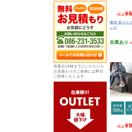
¥6
税込
薄型 折りた
ック
在庫あり
8
営業日16時までにいただいた
お見積もりのご依頼には即日
ご回答いたします。
¥9
税込