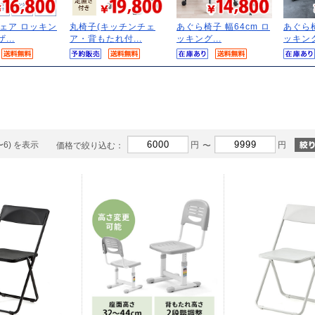
ェア ロッキン
丸椅子(キッチンチェ
あぐら椅子 幅64cm ロ
あぐら椅
...
ア・背もたれ付...
ッキング...
ッキング
〜6) を表示
円
円
価格で絞り込む：
〜