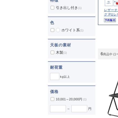
特徴
引き出し付き
(1)
レザーチ
グ PUレザ
色
ホワイト系
(1)
天板の素材
木製
(1)
6
商品中 (1
耐荷重
kg以上
価格
10,001～20,000円
(1)
～
円