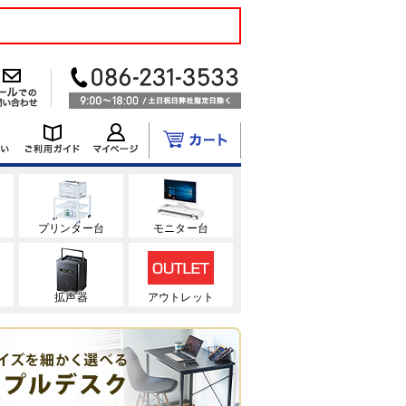
ク
プリンター台
モニター台
拡声器
アウトレット