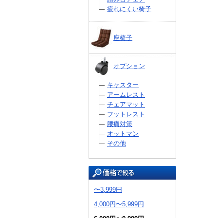
疲れにくい椅子
座椅子
オプション
キャスター
アームレスト
チェアマット
フットレスト
腰痛対策
オットマン
その他
〜3,999円
4,000円〜5,999円