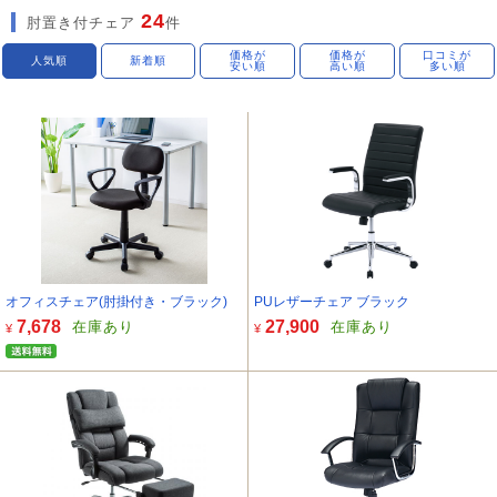
24
肘置き付チェア
件
価格が
価格が
口コミが
人気順
新着順
安い順
高い順
多い順
オフィスチェア(肘掛付き・ブラック)
PUレザーチェア ブラック
7,678
27,900
在庫あり
在庫あり
¥
¥