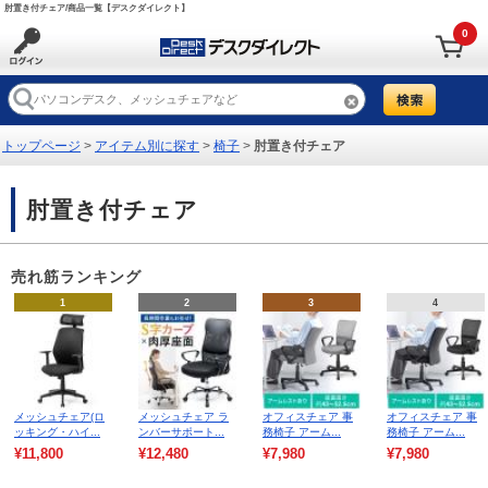
肘置き付チェア/商品一覧【デスクダイレクト】
0
トップページ
>
アイテム別に探す
>
椅子
>
肘置き付チェア
肘置き付チェア
売れ筋ランキング
1
2
3
4
メッシュチェア(ロ
メッシュチェア ラ
オフィスチェア 事
オフィスチェア 事
ッキング・ハイ...
ンバーサポート...
務椅子 アーム...
務椅子 アーム...
¥11,800
¥12,480
¥7,980
¥7,980