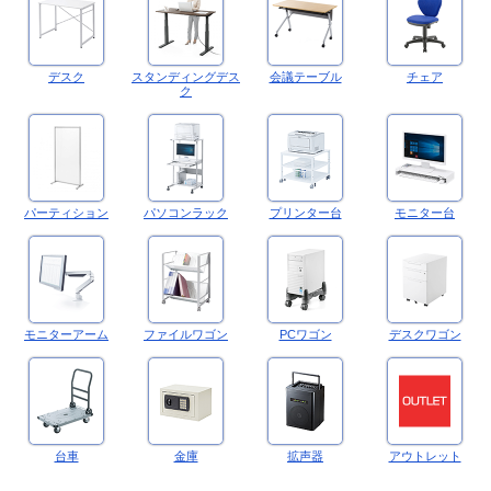
デスク
スタンディングデス
会議テーブル
チェア
ク
パーティション
パソコンラック
プリンター台
モニター台
モニターアーム
ファイルワゴン
PCワゴン
デスクワゴン
台車
金庫
拡声器
アウトレット