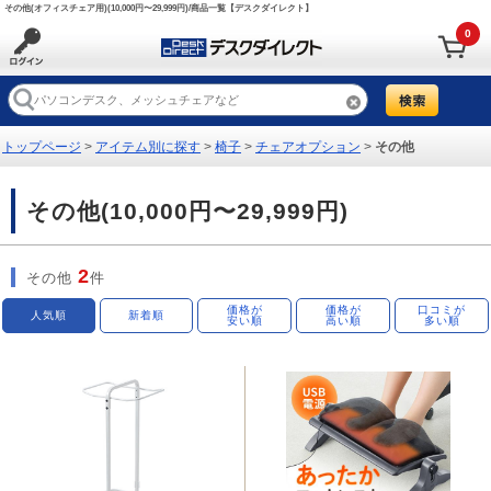
その他(オフィスチェア用)(10,000円〜29,999円)/商品一覧【デスクダイレクト】
0
トップページ
>
アイテム別に探す
>
椅子
>
チェアオプション
>
その他
その他(10,000円〜29,999円)
2
その他
件
価格が
価格が
口コミが
人気順
新着順
安い順
高い順
多い順