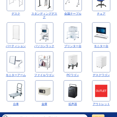
デスク
スタンディングデス
会議テーブル
チェア
ク
パーティション
パソコンラック
プリンター台
モニター台
モニターアーム
ファイルワゴン
PCワゴン
デスクワゴン
台車
金庫
拡声器
アウトレット