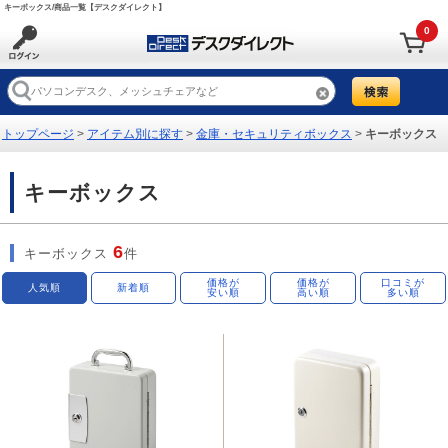
キーボックス/商品一覧【デスクダイレクト】
0
トップページ
>
アイテム別に探す
>
金庫・セキュリティボックス
>
キーボックス
キーボックス
6
キーボックス
件
価格が
価格が
口コミが
人気順
新着順
安い順
高い順
多い順