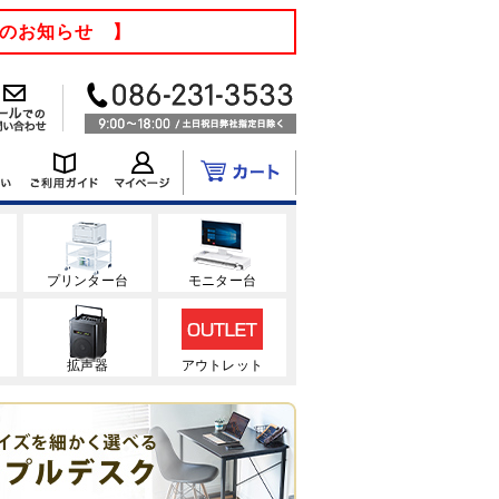
てのお知らせ 】
ク
プリンター台
モニター台
拡声器
アウトレット