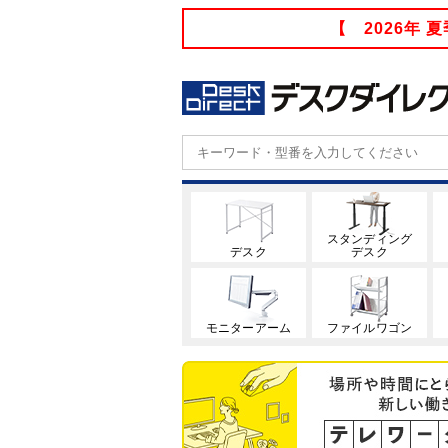
【 2026年
スタンディング
デスク
デスク
モニターアーム
ファイルワゴン