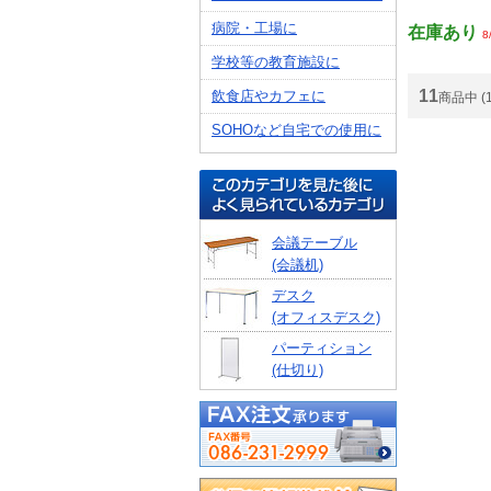
病院・工場に
在庫あり
8
学校等の教育施設に
11
飲食店やカフェに
商品中 (
SOHOなど自宅での使用に
会議テーブル
(会議机)
デスク
(オフィスデスク)
パーティション
(仕切り)