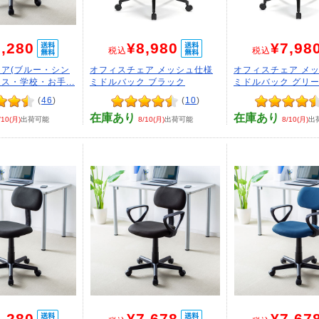
,280
¥8,980
¥7,98
税込
税込
ア(ブルー・シン
オフィスチェア メッシュ仕様
オフィスチェア メ
ス・学校・お手...
ミドルバック ブラック
ミドルバック グリ
(
46
)
(
10
)
在庫あり
在庫あり
/10(月)
出荷可能
8/10(月)
出荷可能
8/10(月)
出
,280
¥7,678
¥7,67