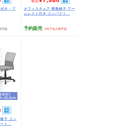
税込
掛付き・ブ
オフィスチェア 事務椅子 アー
ムレスト付き コンパクト...
予約販売
荷可能
8月下旬入荷予定
0
椅子 コン
ト...