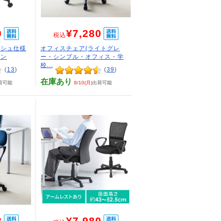
0
¥7,280
税込
ッシュ仕様
オフィスチェア(ライトグレ
ーン
ー・シンプル・オフィス・学
校...
(
13
)
(
39
)
在庫あり
荷可能
8/10(月)
出荷可能
8
¥7,980