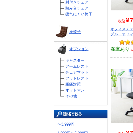
肘付きチェア
踏み台チェア
疲れにくい椅子
¥7
税込
オフィスチェ
座椅子
プル・オフィ
在庫あり
オプション
8
キャスター
アームレスト
チェアマット
フットレスト
腰痛対策
オットマン
その他
〜3,999円
¥7