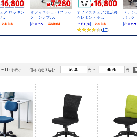
ェア ロッキン
オフィスチェア(ブラッ
オフィスチェア(低反発
メッシ
...
ク・シンプル...
ウレタン・高...
バック シ
(
17
)
1〜11) を表示
円
円
価格で絞り込む：
〜