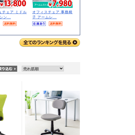
ュチェア ミドル
オフィスチェア 事務椅
ン...
子 アームレ...