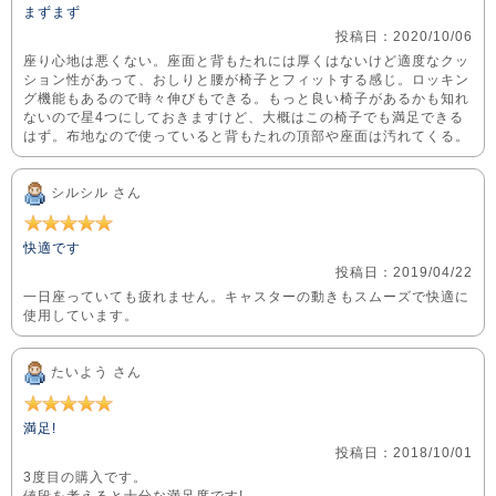
まずまず
投稿日：2020/10/06
座り心地は悪くない。座面と背もたれには厚くはないけど適度なクッ
ション性があって、おしりと腰が椅子とフィットする感じ。ロッキン
グ機能もあるので時々伸びもできる。もっと良い椅子があるかも知れ
ないので星4つにしておきますけど、大概はこの椅子でも満足できる
はず。布地なので使っていると背もたれの頂部や座面は汚れてくる。
シルシル さん
快適です
投稿日：2019/04/22
一日座っていても疲れません。キャスターの動きもスムーズで快適に
使用しています。
たいよう さん
満足!
投稿日：2018/10/01
3度目の購入です。
値段を考えると十分な満足度です!