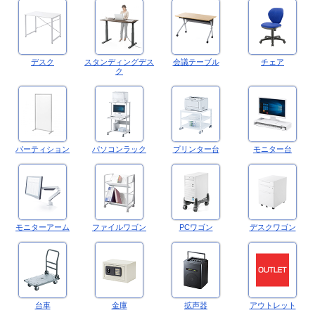
デスク
スタンディングデス
会議テーブル
チェア
ク
パーティション
パソコンラック
プリンター台
モニター台
モニターアーム
ファイルワゴン
PCワゴン
デスクワゴン
台車
金庫
拡声器
アウトレット