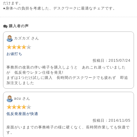
だけます。
●身体への負担を考慮した、デスクワークに最適なチェアです。
購入者の声
カズカズ さん
お値打ち
投稿日：2015/07/24
事務所の改装の伴い椅子を購入しようと あれこれ迷っていました
が 低反発ウレタン仕様を発見!
まずは1つだけ試しに購入 長時間のデスクワークでも疲れず 即追
加注文しました
acu さん
低反発座面が快適
投稿日：2014/11/05
座面がいままでの事務椅子の様に硬くなく、長時間作業しても快適で
す。