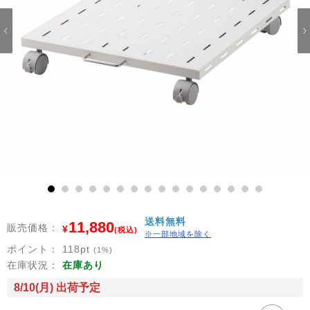
1
2
3
4
5
6
7
8
9
10
11
12
13
14
15
16
送料無料
11,880
販売価格：
¥
(税込)
※一部地域を除く
ポイント：
118
pt
(1%)
在庫状況：
在庫あり
8/10(月) 出荷予定