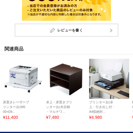
レビューを書く
関連商品
床置きレーザープ
卓上・床置きプリ
プリンター台(卓
リンター台(W6
ンター台(木目柄
上・引き出し付・
00×D6...
・マルチワ...
A4収納対...
¥11,400
¥7,480
¥4,980