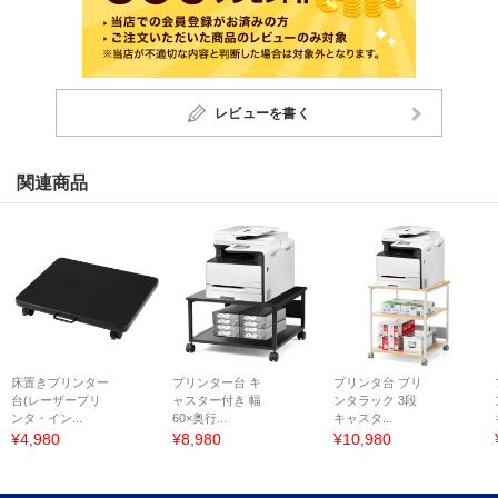
レビューを書く
関連商品
床置きプリンター
プリンター台 キ
プリンタ台 プリ
台(レーザープリ
ャスター付き 幅
ンタラック 3段
ンタ・イン...
60×奥行...
キャスタ...
¥4,980
¥8,980
¥10,980