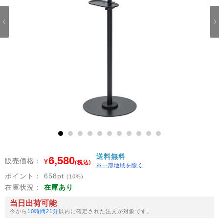
1
2
3
4
5
6
7
8
9
10
11
送料無料
6,580
販売価格：
¥
(税込)
※一部地域を除く
ポイント：
658
pt
(10%)
在庫状況：
在庫あり
当日出荷可能
今から
10時間21分
以内に確定された注文が対象です。