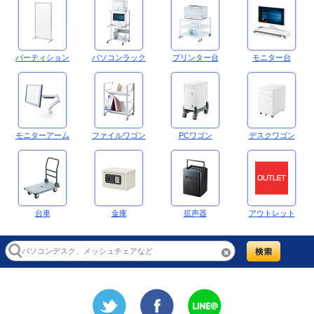
パーティション
パソコンラック
プリンター台
モニター台
モニターアーム
ファイルワゴン
PCワゴン
デスクワゴン
台車
金庫
拡声器
アウトレット