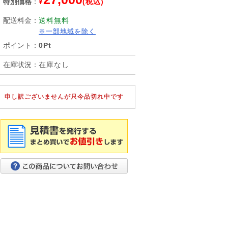
特別価格
：
¥
(税込)
配送料金
：
送料無料
※一部地域を除く
ポイント
：
0Pt
在庫状況
：
在庫なし
申し訳ございませんが只今品切れ中です