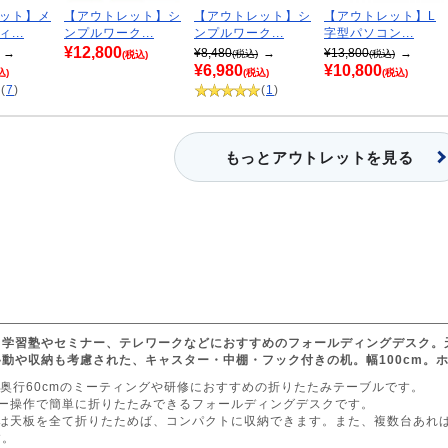
ット】メ
【アウトレット】シ
【アウトレット】シ
【アウトレット】L
...
ンプルワーク...
ンプルワーク...
字型パソコン...
¥12,800
→
¥8,480
→
¥13,800
→
(税込)
(税込)
(税込)
¥6,980
¥10,800
込)
(税込)
(税込)
(
7
)
(
1
)
もっとアウトレットを見る
、学習塾やセミナー、テレワークなどにおすすめのフォールディングデスク。
動や収納も考慮された、キャスター・中棚・フック付きの机。幅100cm。
m、奥行60cmのミーティングや研修におすすめの折りたたみテーブルです。
バー操作で簡単に折りたたみできるフォールディングデスクです。
は天板を全て折りたためば、コンパクトに収納できます。また、複数台あれば
す。