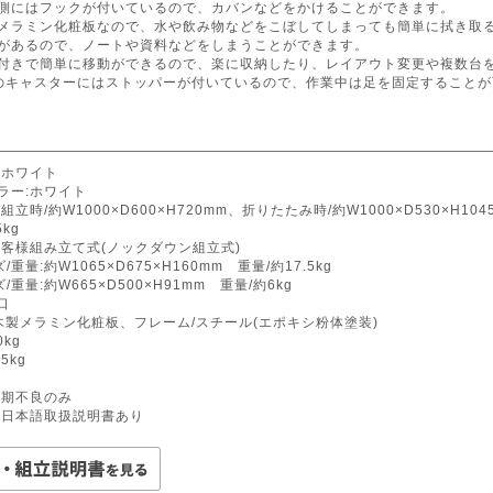
下側にはフックが付いているので、カバンなどをかけることができます。
はメラミン化粧板なので、水や飲み物などをこぼしてしまっても簡単に拭き取
棚があるので、ノートや資料などをしまうことができます。
ー付きで簡単に移動ができるので、楽に収納したり、レイアウト変更や複数台
つのキャスターにはストッパーが付いているので、作業中は足を固定すること
:ホワイト
ラー:ホワイト
組立時/約W1000×D600×H720mm、折りたたみ時/約W1000×D530×H104
5kg
お客様組み立て式(ノックダウン組立式)
重量:約W1065×D675×H160mm 重量/約17.5kg
/重量:約W665×D500×H91mm 重量/約6kg
口
/木製メラミン化粧板、フレーム/スチール(エポキシ粉体塗装)
kg
5kg
国
初期不良のみ
:日本語取扱説明書あり