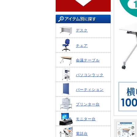
デスク
チェア
会議テーブル
パソコンラック
パーティション
プリンター台
モニター台
電話台