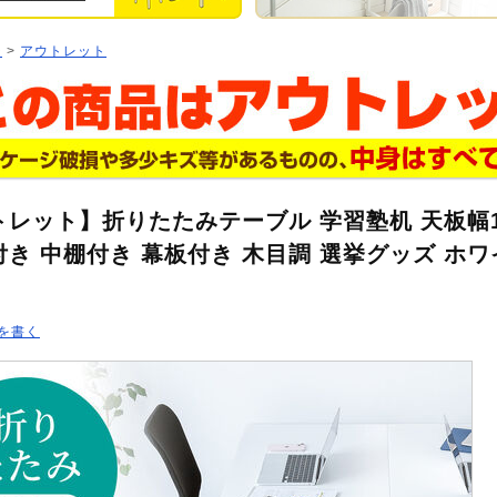
ジ
>
アウトレット
レット】折りたたみテーブル 学習塾机 天板幅10
き 中棚付き 幕板付き 木目調 選挙グッズ ホワイト
を書く