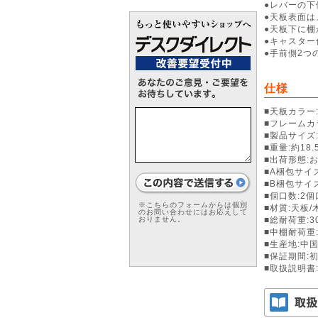
●レバーの
●天板表面
●天板下に
●キャスタ
●手前側2
仕様
■天板カラー
■フレームカ
■製品サイズ:
■重量:約18.
■出荷形態:
■A梱包サイズ/
■B梱包サイズ
■個口数:2個
※こちらのフォームからは個別
■材質:天板
のお問い合わせにはお応えして
■総耐荷重:30
おりません。
■中棚耐荷重:
■生産地:中
■保証期間:
■取扱説明書