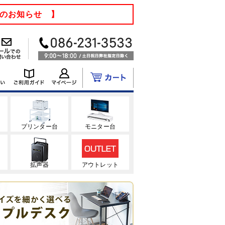
てのお知らせ 】
ク
プリンター台
モニター台
拡声器
アウトレット