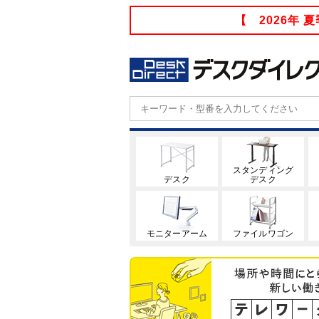
【 2026年
スタンディング
デスク
デスク
モニターアーム
ファイルワゴン