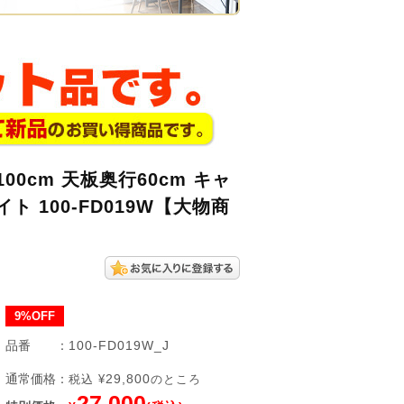
0cm 天板奥行60cm キャ
 100-FD019W【大物商
9%OFF
品番
：
100-FD019W_J
通常価格
：
29,800
税込 ¥
のところ
27,000