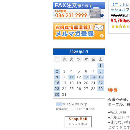
【アウトレ
ッシュオフィ
¥8,580
(税込)
¥4,780
(税
2026年8月
日
月
火
水
木
金
土
1
2
3
4
5
6
7
8
9
10
11
12
13
14
15
16
17
18
19
20
21
22
23
24
25
26
27
28
29
特長
30
31
会議や研修
テーブル。移
の日が定休日です。
営業時間 9：00〜18：00
●幅100c
●天板はレ
Shop-Bell
●使わない時
オフィス家具
とができま