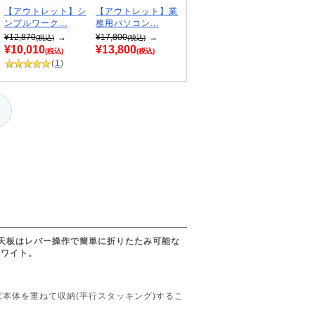
【アウトレット】シ
【アウトレット】業
ンプルワーク...
務用パソコン...
¥12,870
→
¥17,800
→
(税込)
(税込)
¥10,010
¥13,800
(税込)
(税込)
(
1
)
天板はレバー操作で簡単に折りたたみ可能な
ホワイト。
本体を重ねて収納(平行スタッキング)するこ