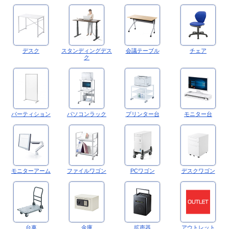
デスク
スタンディングデス
会議テーブル
チェア
ク
パーティション
パソコンラック
プリンター台
モニター台
モニターアーム
ファイルワゴン
PCワゴン
デスクワゴン
台車
金庫
拡声器
アウトレット