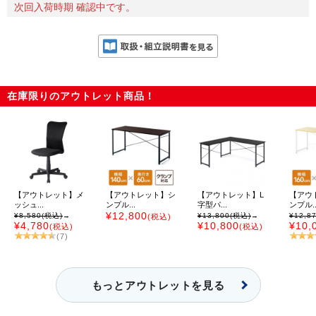
次回入荷時期 確認中です。
在庫限りのアウトレット商品！
【アウトレット】メ
【アウトレット】シ
【アウトレット】L
【アウ
ッシュ...
ンプル...
字型パ...
ンプル..
¥12,800
¥8,580
(税込)
→
¥13,800
(税込)
→
¥12,8
(税込)
¥4,780
¥10,800
¥10,
(税込)
(税込)
(7)
もっとアウトレットを見る