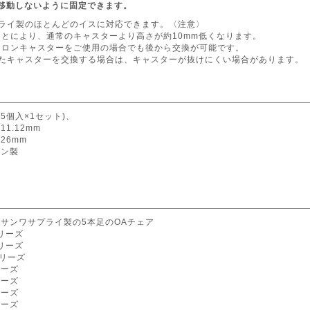
が移動しないように固定できます。
プライ製のほとんどのイスに対応できます。〈注意〉
とにより、通常のキャスターより高さが約10mm低くなります。
イロンキャスターをご使用の場合でも後から交換が可能です。
けたキャスターを交換する場合は、キャスターが抜けにくい場合があります。
(5個入×1セット)、
11.12mm
26mm
ロン製
:サンワサプライ製の5本足のOAチェア
シリーズ
シリーズ
シリーズ
リーズ
リーズ
リーズ
リーズ