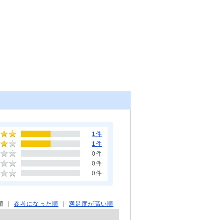
1件
1件
0件
0件
0件
順
｜
参考になった順
｜
満足度が高い順