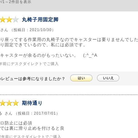
中/1～2件目を表示
丸椅子用固定脚
さん （投稿日：2021/10/30）
り座ってする作業用の丸椅子なのでキャスターは要りませんでし
り固定できているので、私には必須です。
キャスターが余るのがもったいない。 (;^_^A
4年前にデスクダイレクトでご購入
のレビューは参考になりましたか？
期待通り
ろ
さん （投稿日：2017/07/01）
ロ防止には必須
では裏に滑り止めを付けると良
2年前にデスクダイレクトでご購入