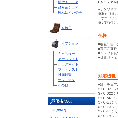
肘付きチェア
OAチェア
踏み台チェア
●サンワサ
疲れにくい椅子
※取付けるこ
※すでにナ
※1度取付
座椅子
仕様
オプション
■梱包:1個口
■適応穴直径:
■シャフト長:
キャスター
■材質:ナイ
アームレスト
チェアマット
フットレスト
腰痛対策
対応機種
オットマン
■対応チェア
その他
SNC-021
SNC-022
SNC-5MT
SNC-E1シ
SNC-E3シ
〜3,999円
SNC-E5シ
SNC-E6シ