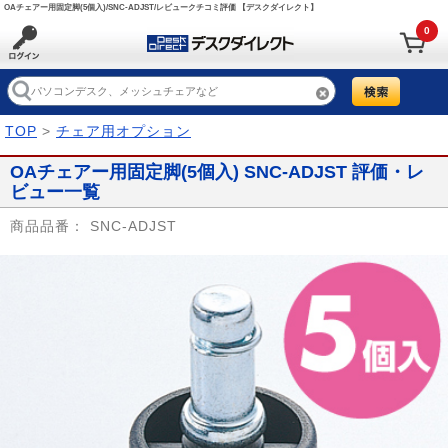
OAチェアー用固定脚(5個入)/SNC-ADJST/レビュークチコミ評価 【デスクダイレクト】
0
TOP
>
チェア用オプション
OAチェアー用固定脚(5個入) SNC-ADJST 評価・レ
ビュー一覧
商品品番：
SNC-ADJST
Prev