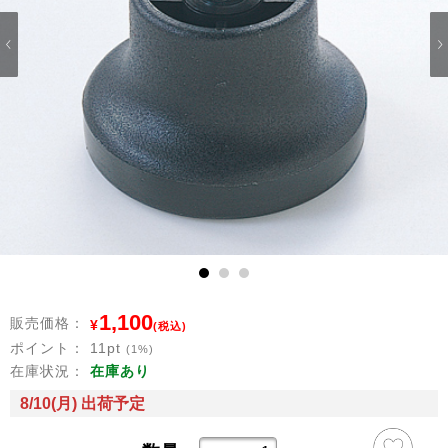
1
2
3
1,100
販売価格：
¥
(税込)
ポイント：
11
pt
(1%)
在庫状況：
在庫あり
8/10(月) 出荷予定