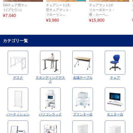
OAチェア用マッ
チェアシート(大
チェアマット(ポ
ト(ブラウン)
型チェアマット・
リカーボネート・
フローリン...
畳・カーペ...
¥7,040
¥3,980
¥15,800
カテゴリ一覧
デスク
スタンディングデス
会議テーブル
チェア
ク
パーティション
パソコンラック
プリンター台
モニター台