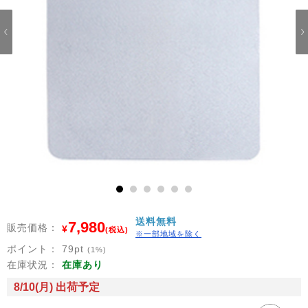
1
2
3
4
5
6
送料無料
7,980
販売価格：
¥
(税込)
※一部地域を除く
ポイント：
79
pt
(1%)
在庫状況：
在庫あり
8/10(月) 出荷予定