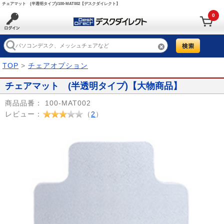
チェアマット (半透明タイプ)/100-MAT002【デスクダイレクト】
0
TOP
>
チェアオプション
チェアマット (半透明タイプ)【大物商品】
商品品番：
100-MAT002
レビュー：
（
2
）
Prev