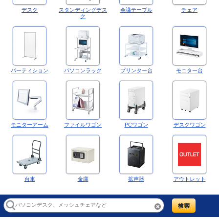
デスク
スタンディングデス
会議テーブル
チェア
ク
パーティション
パソコンラック
プリンター台
モニター台
モニターアーム
ファイルワゴン
PCワゴン
デスクワゴン
台車
金庫
拡声器
アウトレット