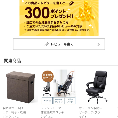
レビューを書く
関連商品
収納スツール(チ
メッシュチェア
オットマン収納レ
ェア・椅子・収納
体重感知式ロッキ
ザーチェア(ブラ
ボックス・...
ング ロ...
ック)