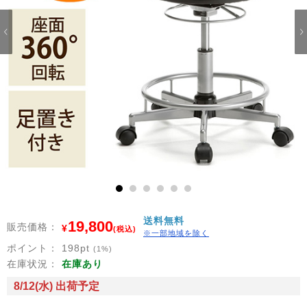
1
2
3
4
5
6
送料無料
19,800
販売価格：
¥
(税込)
※一部地域を除く
ポイント：
198
pt
(1%)
在庫状況：
在庫あり
8/12(水) 出荷予定