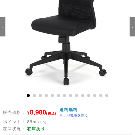
1
2
3
4
5
6
7
8
9
10
11
12
13
14
送料無料
8,980
販売価格：
¥
(税込)
※一部地域を除く
ポイント：
89
pt
(1%)
在庫状況：
在庫あり