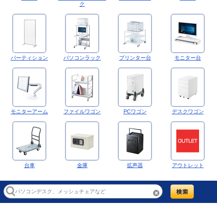
ク
パーティション
パソコンラック
プリンター台
モニター台
モニターアーム
ファイルワゴン
PCワゴン
デスクワゴン
台車
金庫
拡声器
アウトレット