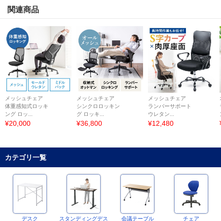
関連商品
メッシュチェア
メッシュチェア
メッシュチェア
体重感知式ロッキ
シンクロロッキン
ランバーサポート
ング ロッ...
グ ロッキ...
ウレタン...
¥20,000
¥36,800
¥12,480
カテゴリ一覧
デスク
スタンディングデス
会議テーブル
チェア