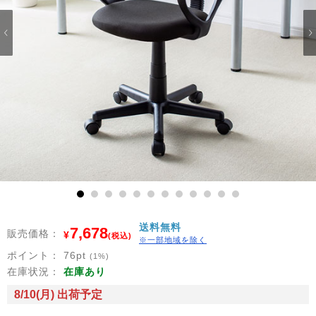
1
2
3
4
5
6
7
8
9
10
11
12
送料無料
7,678
販売価格：
¥
(税込)
※一部地域を除く
ポイント：
76
pt
(1%)
在庫状況：
在庫あり
8/10(月) 出荷予定