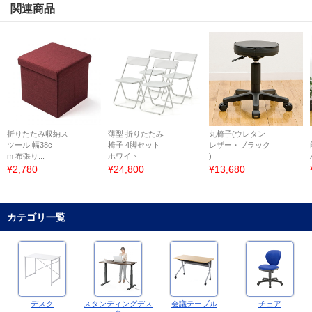
関連商品
折りたたみ収納ス
薄型 折りたたみ
丸椅子(ウレタン
ツール 幅38c
椅子 4脚セット
レザー・ブラック
m 布張り...
ホワイト
)
¥2,780
¥24,800
¥13,680
カテゴリ一覧
デスク
スタンディングデス
会議テーブル
チェア