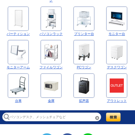
ク
パーティション
パソコンラック
プリンター台
モニター台
モニターアーム
ファイルワゴン
PCワゴン
デスクワゴン
台車
金庫
拡声器
アウトレット