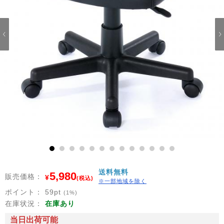
1
2
3
4
5
6
7
8
9
10
11
12
13
送料無料
5,980
販売価格：
¥
(税込)
※一部地域を除く
ポイント：
59
pt
(1%)
在庫状況：
在庫あり
当日出荷可能