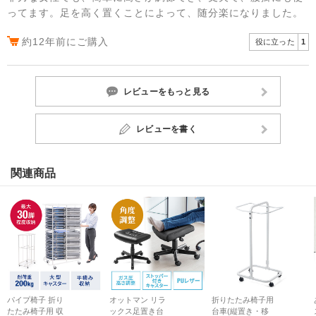
ってます。足を高く置くことによって、随分楽になりました。
約12年前にご購入
役に立った
1
レビューをもっと見る
レビューを書く
関連商品
パイプ椅子 折り
オットマン リラ
折りたたみ椅子用
たたみ椅子用 収
ックス足置き台
台車(縦置き・移