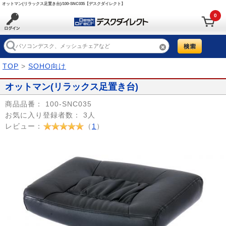
オットマン(リラックス足置き台)/100-SNC035【デスクダイレクト】
0
TOP
>
SOHO向け
オットマン(リラックス足置き台)
商品品番：
100-SNC035
お気に入り登録者数：
3人
レビュー：
（
1
）
Prev