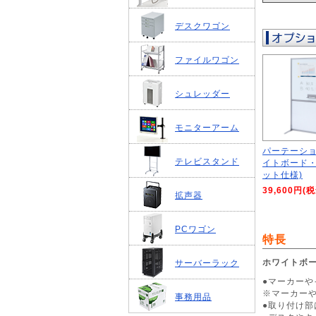
デスクワゴン
ファイルワゴン
シュレッダー
モニターアーム
パーテーショ
テレビスタンド
イトボード
ット仕様)
39,600円(
拡声器
PCワゴン
特長
ホワイトボ
サーバーラック
●マーカー
※マーカー
事務用品
●取り付け