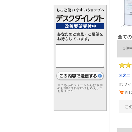
全ての
1件
スター
ホワイ
※こちらのフォームからは個別
のお問い合わせにはお応えして
おりません。
約1
こ