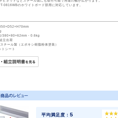
キャビネットなどスチール面にも取付可能で用途の幅が広がります。
PT-0816WBのホワイトボード部用に対応しています。
50×D52×H70mm
g
380×80×62mm・0.6kg
組立出荷
/スチール製（エポキシ樹脂粉体塗装）
ットシート
5
平均満足度：