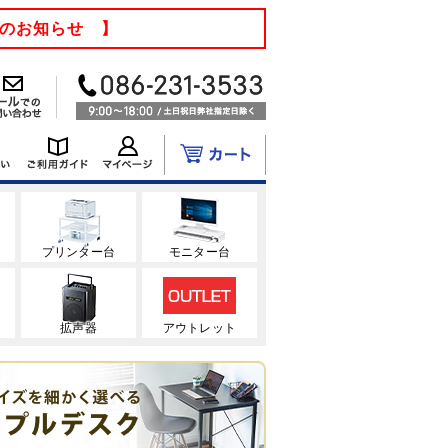
てのお知らせ 】
ク
プリンター台
モニター台
拡声器
アウトレット