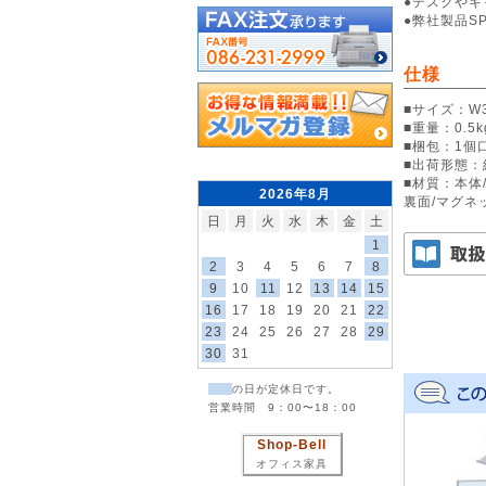
●デスクや
●弊社製品S
仕様
■サイズ：W3
■重量：0.5k
■梱包：1個口/
■出荷形態：
■材質：本体
2026年8月
裏面/マグネ
日
月
火
水
木
金
土
1
2
3
4
5
6
7
8
9
10
11
12
13
14
15
16
17
18
19
20
21
22
23
24
25
26
27
28
29
30
31
の日が定休日です。
営業時間 9：00〜18：00
Shop-Bell
オフィス家具