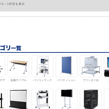
中/1～1件目を表示
グデ
会議テーブル
パソコンラック
パーティション
プリンター台