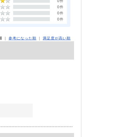
0件
0件
0件
0件
順
｜
参考になった順
｜
満足度が高い順