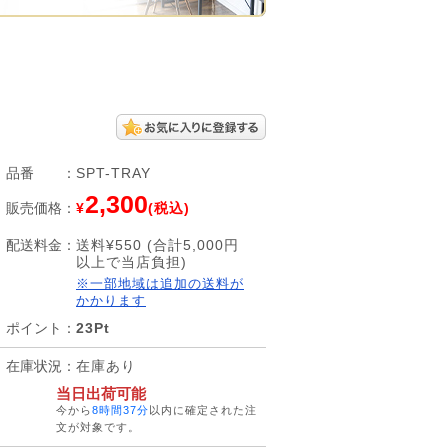
品番
：
SPT-TRAY
2,300
販売価格
：
¥
(税込)
配送料金
：
送料¥550 (合計5,000円
以上で当店負担)
※一部地域は追加の送料が
かかります
ポイント
：
23Pt
在庫状況
：
在庫あり
当日出荷可能
今から
8時間37分
以内に確定された注
文が対象です。