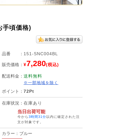
お手頃価格)
品番
：
151-SNC004BL
7,280
販売価格
：
¥
(税込)
配送料金
：
送料無料
※一部地域を除く
ポイント
：
72Pt
在庫状況
：
在庫あり
当日出荷可能
今から
3時間31分
以内に確定された注
文が対象です。
カラー：ブルー