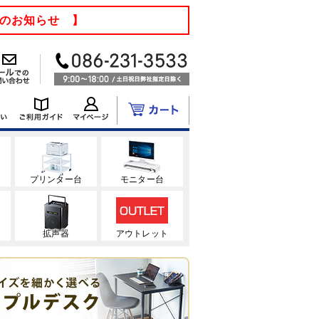
てのお知らせ 】
ク
プリンター台
モニター台
拡声器
アウトレット