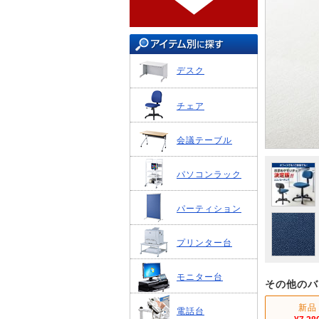
デスク
チェア
会議テーブル
パソコンラック
パーティション
プリンター台
モニター台
その他のバ
新品
電話台