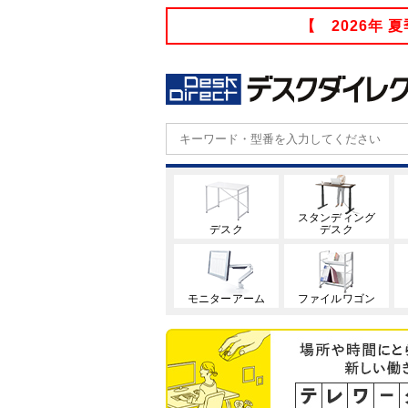
【 2026年
スタンディング
デスク
デスク
モニターアーム
ファイルワゴン