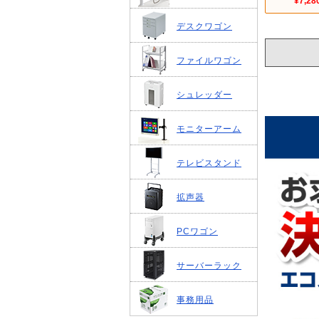
¥7,28
デスクワゴン
ファイルワゴン
シュレッダー
モニターアーム
テレビスタンド
拡声器
PCワゴン
サーバーラック
事務用品