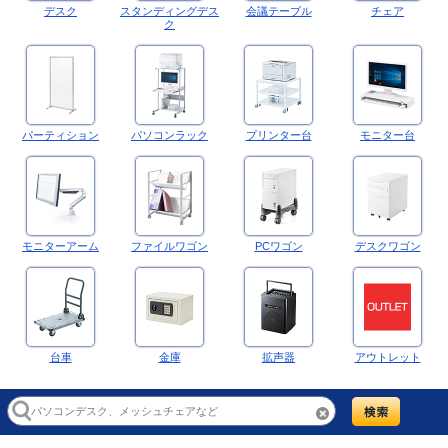
デスク
スタンディングデス
会議テーブル
チェア
ク
パーティション
パソコンラック
プリンター台
モニター台
モニターアーム
ファイルワゴン
PCワゴン
デスクワゴン
台車
金庫
拡声器
アウトレット