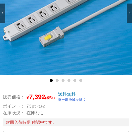
1
2
3
4
5
6
送料無料
7,392
販売価格：
¥
(税込)
※一部地域を除く
ポイント：
73
pt
(1%)
在庫状況：
在庫なし
次回入荷時期 確認中です。