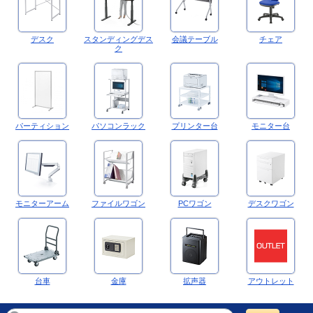
デスク
スタンディングデス
会議テーブル
チェア
ク
パーティション
パソコンラック
プリンター台
モニター台
モニターアーム
ファイルワゴン
PCワゴン
デスクワゴン
台車
金庫
拡声器
アウトレット