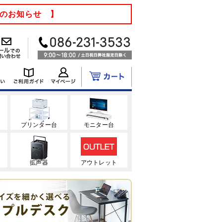
てのお知らせ 】
ク
プリンター台
モニター台
拡声器
アウトレット