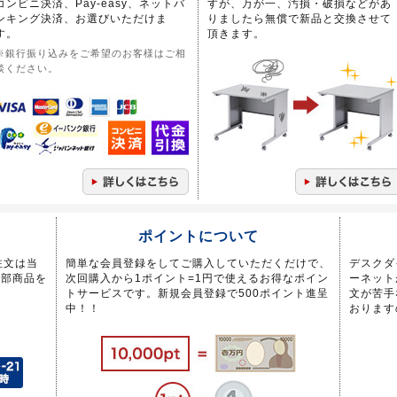
コンビニ決済、Pay-easy、ネットバ
すが、万が一、汚損・破損などがあ
ンキング決済、お選びいただけま
りましたら無償で新品と交換させて
す。
頂きます。
※銀行振り込みをご希望のお客様はご相
談ください。
ポイントについて
注文は当
簡単な会員登録をしてご購入していただくだけで、
デスクダ
一部商品を
次回購入から1ポイント=1円で使えるお得なポイン
ーネット
トサービスです。新規会員登録で500ポイント進呈
文が苦手
中！！
おります