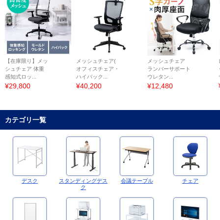
【在庫限り】メッ
メッシュチェア(
メッシュチェア
シュチェア 体重
オフィスチェア・
ランバーサポート
感知式ロッ...
ハイバック...
ウレタン...
¥29,800
¥40,200
¥12,480
カテゴリ一覧
デスク
スタンディングデス
会議テーブル
チェア
ク