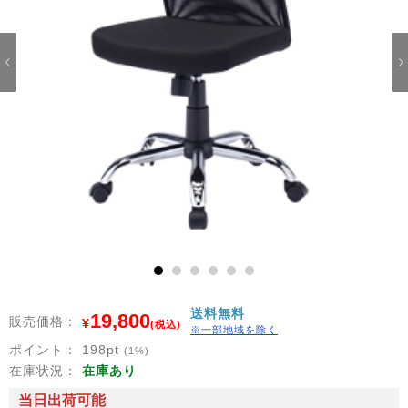
1
2
3
4
5
6
送料無料
19,800
販売価格：
¥
(税込)
※一部地域を除く
ポイント：
198
pt
(1%)
在庫状況：
在庫あり
当日出荷可能