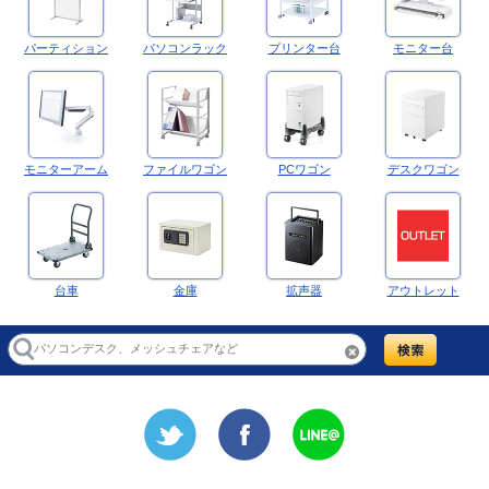
パーティション
パソコンラック
プリンター台
モニター台
モニターアーム
ファイルワゴン
PCワゴン
デスクワゴン
台車
金庫
拡声器
アウトレット