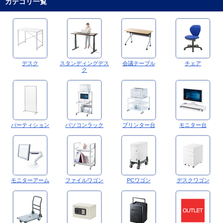
カテゴリ一覧
デスク
スタンディングデス
会議テーブル
チェア
ク
パーティション
パソコンラック
プリンター台
モニター台
モニターアーム
ファイルワゴン
PCワゴン
デスクワゴン