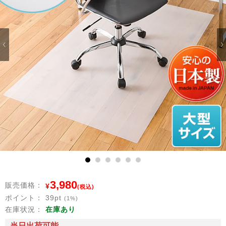
1
2
3
4
5
6
3,980
販売価格：
¥
(税込)
ポイント：
39
pt
(1%)
在庫状況：
在庫あり
当日出荷可能