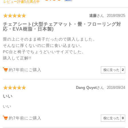
レビュー評価5点満点中
遠藤
さん
2018/09/25
チェアシート(大型チェアマット・畳・フローリング対
応・EVA樹脂・日本製)
畳の上にそのまま椅子だったので購入しました。
そんなに厚くないのに畳に食い込まない。
PC台と椅子でちょうどいいサイズでした。
購入して正解!!
約7年前にご購入
役に立った
2
Dang Quyet
さん
2018/09/24
いい
いい
約7年前にご購入
役に立った
0