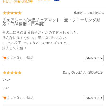
レビュー評価5点満点中
遠藤
さん
2018/09/25
チェアシート(大型チェアマット・畳・フローリング対
応・EVA樹脂・日本製)
畳の上にそのまま椅子だったので購入しました。
そんなに厚くないのに畳に食い込まない。
PC台と椅子でちょうどいいサイズでした。
購入して正解!!
約7年前にご購入
役に立った
2
Dang Quyet
さん
2018/09/24
いい
いい
約7年前にご購入
役に立った
0