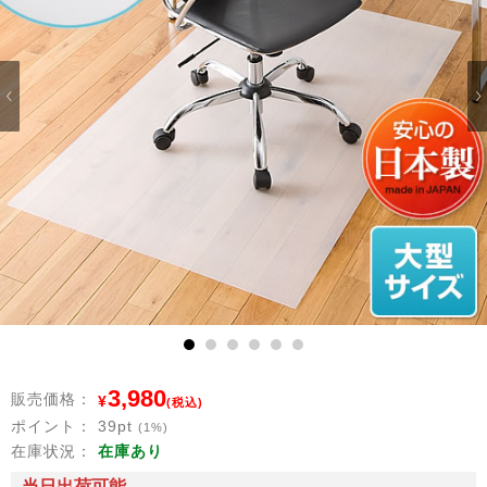
1
2
3
4
5
6
3,980
販売価格：
¥
(税込)
ポイント：
39
pt
(1%)
在庫状況：
在庫あり
当日出荷可能