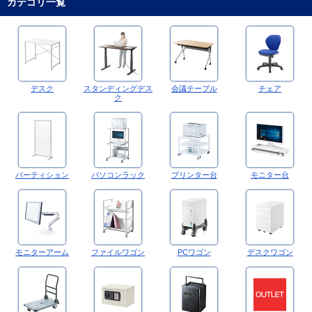
カテゴリ一覧
デスク
スタンディングデス
会議テーブル
チェア
ク
パーティション
パソコンラック
プリンター台
モニター台
モニターアーム
ファイルワゴン
PCワゴン
デスクワゴン