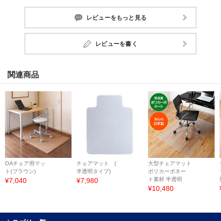
レビューをもっと見る
レビューを書く
関連商品
OAチェア用マッ
チェアマット (
大型チェアマット
ト(ブラウン)
半透明タイプ)
ポリカーボネー
ト素材 半透明
¥7,040
¥7,980
¥10,480