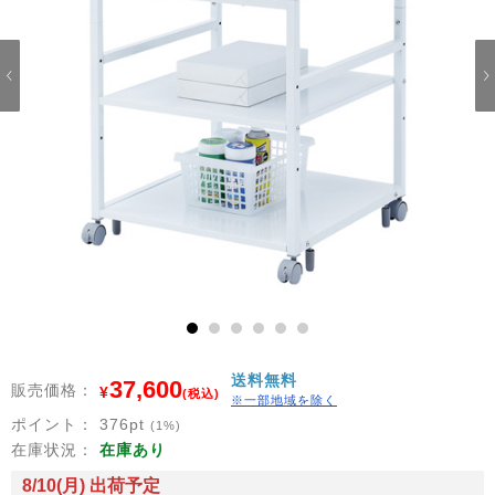
1
2
3
4
5
6
送料無料
37,600
販売価格：
¥
(税込)
※一部地域を除く
ポイント：
376
pt
(1%)
在庫状況：
在庫あり
8/10(月) 出荷予定