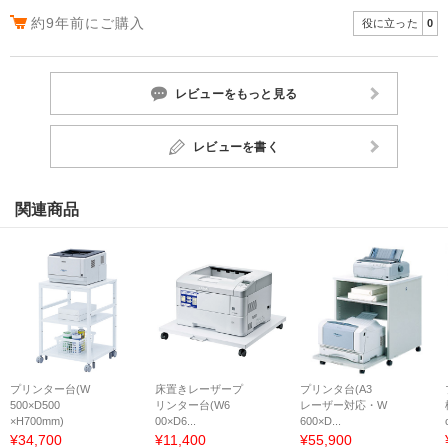
約9年前にご購入
役に立った
0
レビューをもっと見る
レビューを書く
関連商品
プリンター台(W
床置きレーザープ
プリンタ台(A3
500×D500
リンター台(W6
レーザー対応・W
×H700mm)
00×D6...
600×D...
¥34,700
¥11,400
¥55,900