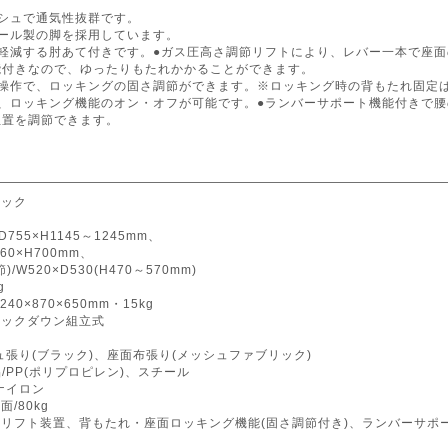
ッシュで通気性抜群です。
チール製の脚を採用しています。
を軽減する肘あて付きです。●ガス圧高さ調節リフトにより、レバー一本で座面
能付きなので、ゆったりもたれかかることができます。
ト操作で、ロッキングの固さ調節ができます。※ロッキング時の背もたれ固定
作、ロッキング機能のオン・オフが可能です。●ランバーサポート機能付きで
位置を調節できます。
ラック
D755×H1145～1245mm、
60×H700mm、
/W520×D530(H470～570mm)
g
240×870×650mm・15kg
ノックダウン組立式
ュ張り(ブラック)、座面布張り(メッシュファブリック)
/PP(ポリプロピレン)、スチール
ナイロン
面/80kg
圧リフト装置、背もたれ・座面ロッキング機能(固さ調節付き)、ランバーサポ