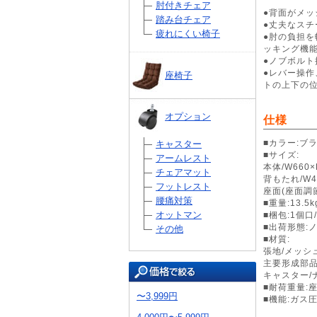
肘付きチェア
●背面がメ
踏み台チェア
●丈夫なス
疲れにくい椅子
●肘の負担
ッキング機
●ノブボル
●レバー操
座椅子
トの上下の
オプション
仕様
■カラー:ブ
キャスター
■サイズ:
アームレスト
本体/W660×
チェアマット
背もたれ/W4
フットレスト
座面(座面調節)
腰痛対策
■重量:13.5k
オットマン
■梱包:1個口/
■出荷形態:
その他
■材質:
張地/メッシ
主要形成部品
キャスター/
■耐荷重量:座
〜3,999円
■機能:ガス