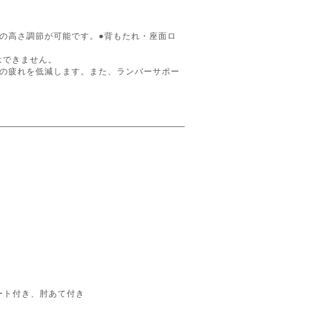
の高さ調節が可能です。●背もたれ・座面ロ
はできません。
腰の疲れを低減します。また、ランバーサポー
ート付き、肘あて付き