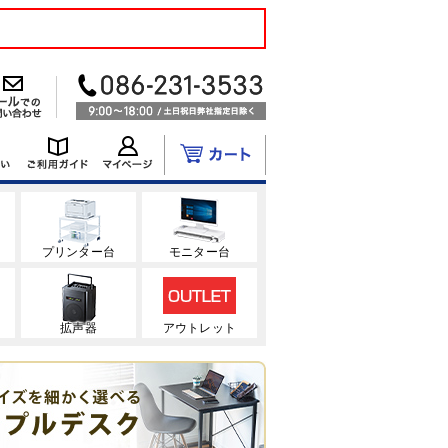
ク
プリンター台
モニター台
拡声器
アウトレット