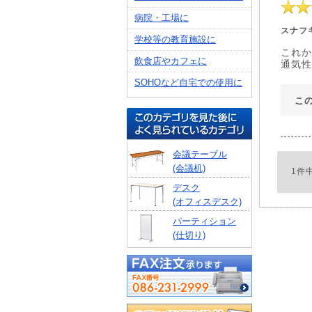
病院・工場に
スナフ
学校等の教育施設に
これか
飲食店やカフェに
通気性
SOHOなど自宅での使用に
こ
会議テーブル
(会議机)
1件
デスク
(オフィスデスク)
パーティション
(仕切り)