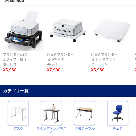
プリンター台(卓
床置きプリンター
床置きプリンター
上タイプ・棚付・
台(W480×D
台(レーザプリン
引出し付・...
445×H...
ター・イン...
¥5,980
¥7,900
¥5,980
カテゴリ一覧
デスク
スタンディングデス
会議テーブル
チェア
ク