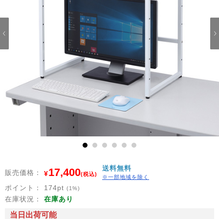
1
2
3
4
5
6
送料無料
17,400
販売価格：
¥
(税込)
※一部地域を除く
ポイント：
174
pt
(1%)
在庫状況：
在庫あり
当日出荷可能