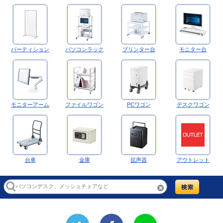
パーティション
パソコンラック
プリンター台
モニター台
モニターアーム
ファイルワゴン
PCワゴン
デスクワゴン
台車
金庫
拡声器
アウトレット