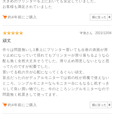
大きめのプリンターを上においても安定していました。
お客様も満足されていました
約4年前にご購入
役に立った
0
マヨ
さん
2021/12/04
頑丈
作りは問題無いし1番上にプリンター置いても台座の表面が滑
り止めになっていて揺れてもプリンターが滑り落ちるような心
配も無く全然大丈夫そうでした。滑り止め用意しないとなと思
ってたのですが杞憂でした。
置いてる机の方が心配になってくるぐらい頑丈。
盲点だったのがデュアルモニターでは前の柱が邪魔で使えない
ところ。シングルモニターならモニター台にもなるし机すっき
りして良い買い物でした。今のところシングルモニターなので
問題無く机置きして使ってます。
約4年前にご購入
役に立った
0