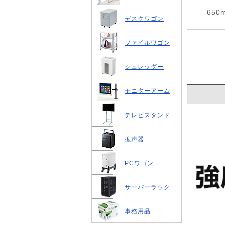
650
デスクワゴン
ファイルワゴン
シュレッダー
モニターアーム
テレビスタンド
拡声器
PCワゴン
サーバーラック
事務用品