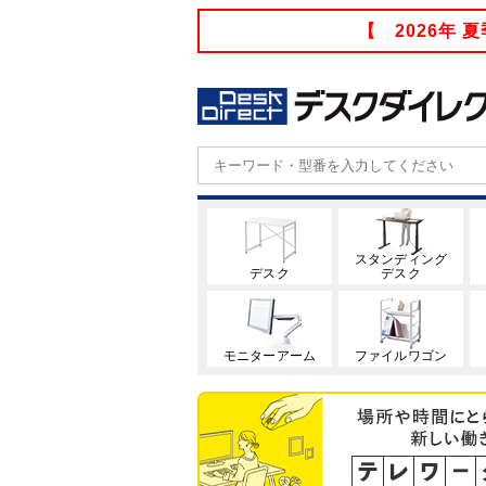
【 2026年
スタンディング
デスク
デスク
モニターアーム
ファイルワゴン