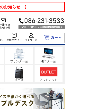
てのお知らせ 】
ク
プリンター台
モニター台
拡声器
アウトレット