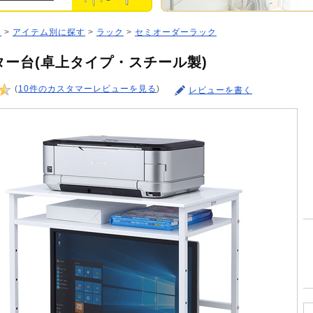
ジ
>
アイテム別に探す
>
ラック
>
セミオーダーラック
ター台(卓上タイプ・スチール製)
(
10件のカスタマーレビューを見る
)
レビューを書く