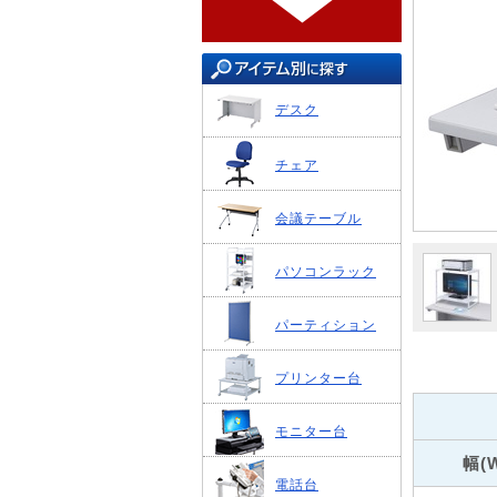
デスク
チェア
会議テーブル
パソコンラック
パーティション
プリンター台
モニター台
幅(
電話台