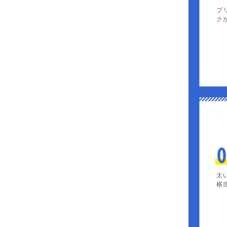
プ
ク
太
横