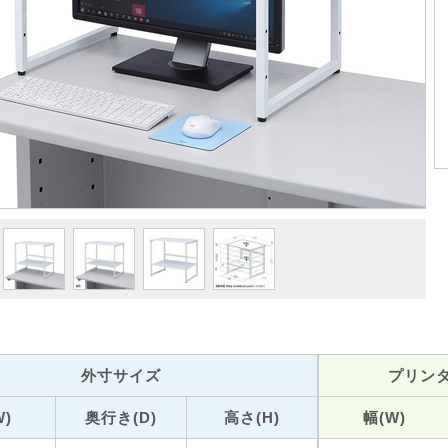
外寸サイズ
プリン
W)
奥行き(D)
高さ(H)
幅(W)