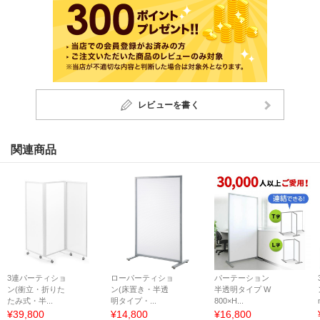
レビューを書く
関連商品
3連パーティショ
ローパーティショ
パーテーション
ン(衝立・折りた
ン(床置き・半透
半透明タイプ W
たみ式・半...
明タイプ・...
800×H...
¥39,800
¥14,800
¥16,800