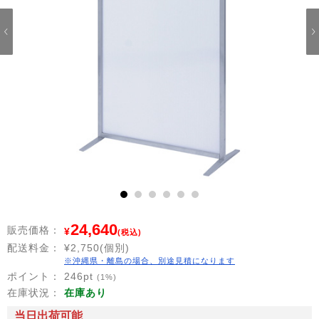
1
2
3
4
5
6
24,640
販売価格：
¥
(税込)
配送料金：
¥2,750(個別)
※沖縄県・離島の場合、別途見積になります
ポイント：
246
pt
(1%)
在庫状況：
在庫あり
当日出荷可能