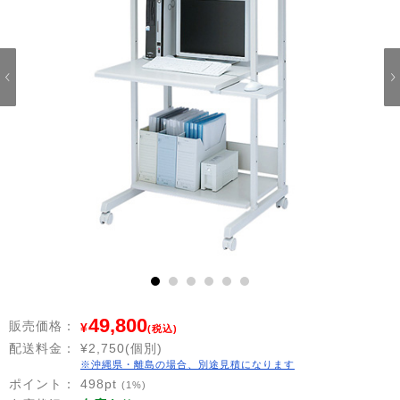
1
2
3
4
5
6
49,800
販売価格：
¥
(税込)
配送料金：
¥2,750(個別)
※沖縄県・離島の場合、別途見積になります
ポイント：
498
pt
(1%)