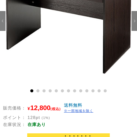
1
2
3
4
5
6
7
8
9
10
11
12
13
送料無料
12,800
販売価格：
¥
(税込)
※一部地域を除く
ポイント：
128
pt
(1%)
在庫状況：
在庫あり