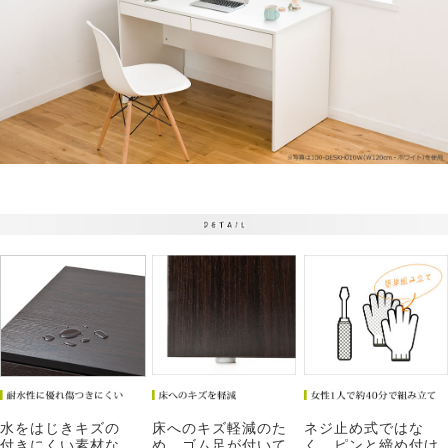
水をはじきキズの
床へのキズ軽減のた
ネジ止め式ではな
付きにくい素材な
め、ゴム足が付いて
く、ピンと締め付け