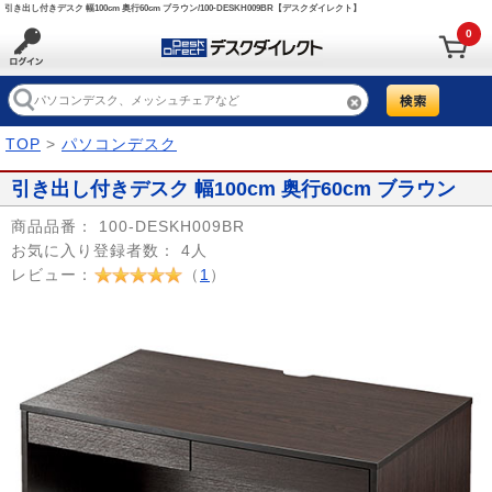
引き出し付きデスク 幅100cm 奥行60cm ブラウン/100-DESKH009BR【デスクダイレクト】
0
TOP
>
パソコンデスク
引き出し付きデスク 幅100cm 奥行60cm ブラウン
商品品番：
100-DESKH009BR
お気に入り登録者数：
4人
レビュー：
（
1
）
Prev