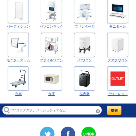
パーティション
パソコンラック
プリンター台
モニター台
モニターアーム
ファイルワゴン
PCワゴン
デスクワゴン
台車
金庫
拡声器
アウトレット