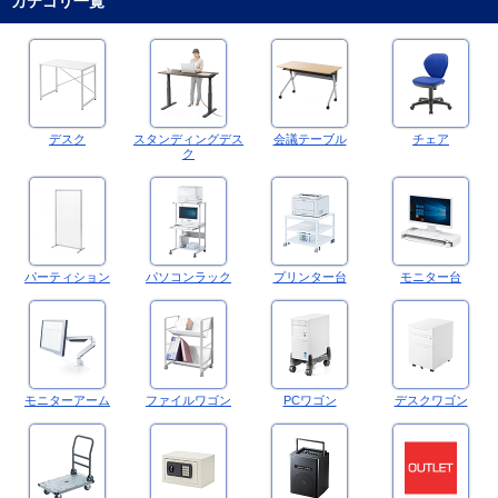
カテゴリ一覧
デスク
スタンディングデス
会議テーブル
チェア
ク
パーティション
パソコンラック
プリンター台
モニター台
モニターアーム
ファイルワゴン
PCワゴン
デスクワゴン