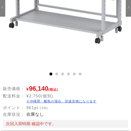
1
2
3
4
5
6
96,140
販売価格：
¥
(税込)
配送料金：
¥2,750(個別)
※沖縄県・離島の場合、別途見積になります
ポイント：
961
pt
(1%)
在庫状況：
在庫なし
次回入荷時期 確認中です。