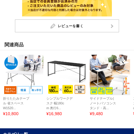
レビューを書く
関連商品
折りたたみテーブ
シンプルワークデ
サイドテーブル(
ル 省スペース
スク 幅180c
ノートパソコンス
W1520...
m 奥行6...
タンド・高...
¥10,800
¥16,980
¥9,480