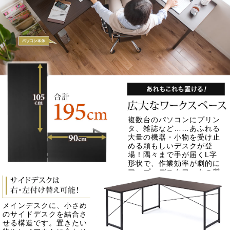
複数台のパソコンにプリン
タ、雑誌など……あふれる
大量の機器・小物を受け止
める頼もしいデスクが登
場！隅々まで手が届くL字
形状で、作業効率が劇的に
アップ。デスクワークの質
が向上すること間違いなし
です。
メインデスクに、小さめ
のサイドデスクを結合さ
せる構造です。置きたい