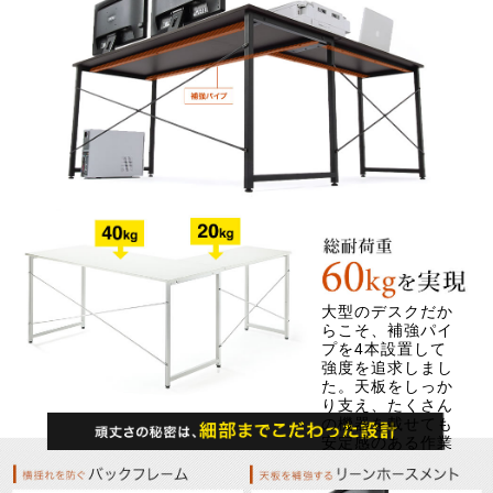
大型のデスクだか
らこそ、補強パイ
プを4本設置して
強度を追求しまし
た。天板をしっか
り支え、たくさん
の機器を載せても
安定感のある作業
が行えます！