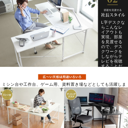
L字デスクな
らこんなレ
イアウトも
実現。部屋
を見渡せる
ので、デス
クワークを
しながらテ
レビを視聴
することだ
って可能で
す。
ミシン台や工作台、ゲーム用、資料置き場などとしても活躍しま
す。