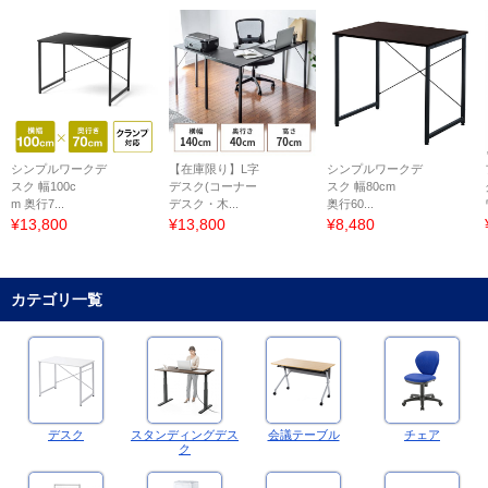
シンプルワークデ
【在庫限り】L字
シンプルワークデ
スク 幅100c
デスク(コーナー
スク 幅80cm
m 奥行7...
デスク・木...
奥行60...
¥13,800
¥13,800
¥8,480
カテゴリ一覧
デスク
スタンディングデス
会議テーブル
チェア
ク