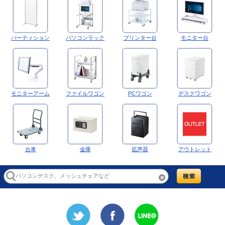
パーティション
パソコンラック
プリンター台
モニター台
モニターアーム
ファイルワゴン
PCワゴン
デスクワゴン
台車
金庫
拡声器
アウトレット