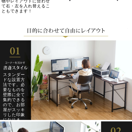
物やレイアウトに合わせ
て右・左を入れ替えるこ
ともできます！
スタンダー
ドな設置方
法です。必
要なものを
壁際に全て
集約できる
ので、お部
屋がスッキ
リした印象
になりま
す。