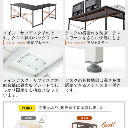
メイン・サブデスクそれぞ
デスクの横揺れを防ぎ、デス
れ、クロス状のバックフレー
クワークをさらに快適にしま
ムを使用することで頑丈に！
す。
メインデスク・サブデスクの
デスクの各接地部は高さを微
結合部は頑丈なプレートでし
調整できるアジャスター付き
っかり固定する構造となって
です。
います。