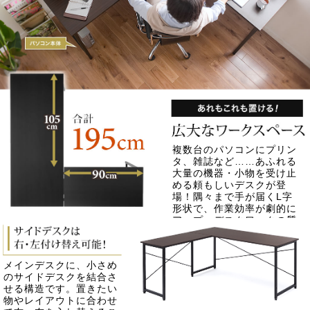
複数台のパソコンにプリン
タ、雑誌など……あふれる
大量の機器・小物を受け止
める頼もしいデスクが登
場！隅々まで手が届くL字
形状で、作業効率が劇的に
アップ。デスクワークの質
が向上すること間違いなし
です。
メインデスクに、小さめ
のサイドデスクを結合さ
せる構造です。置きたい
物やレイアウトに合わせ