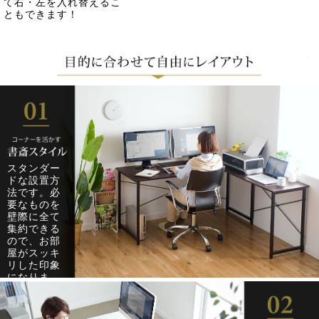
て右・左を入れ替えるこ
ともできます！
スタンダー
ドな設置方
法です。必
要なものを
壁際に全て
集約できる
ので、お部
屋がスッキ
リした印象
になりま
す。