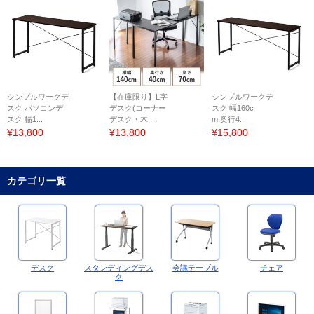
シンプルワークデ
【在庫限り】L字
シンプルワークデ
スク パソコンデ
デスク(コーナー
スク 幅160c
スク 幅1...
デスク・木...
m 奥行4...
¥13,800
¥13,800
¥15,800
カテゴリ一覧
デスク
スタンディングデス
会議テーブル
チェア
ク