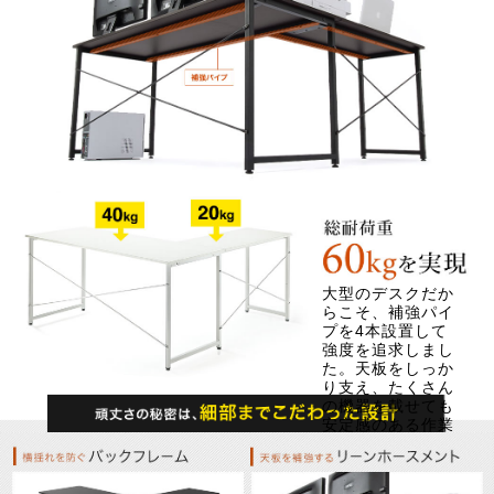
大型のデスクだか
らこそ、補強パイ
プを4本設置して
強度を追求しまし
た。天板をしっか
り支え、たくさん
の機器を載せても
安定感のある作業
が行えます！