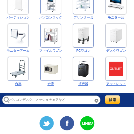
パーティション
パソコンラック
プリンター台
モニター台
モニターアーム
ファイルワゴン
PCワゴン
デスクワゴン
台車
金庫
拡声器
アウトレット