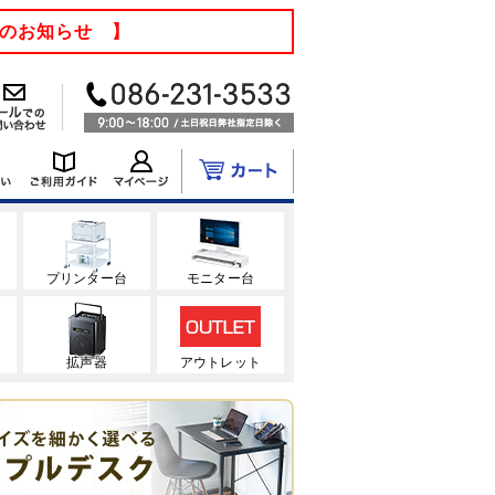
てのお知らせ 】
ク
プリンター台
モニター台
拡声器
アウトレット