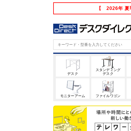
【 2026年
スタンディング
デスク
デスク
モニターアーム
ファイルワゴン