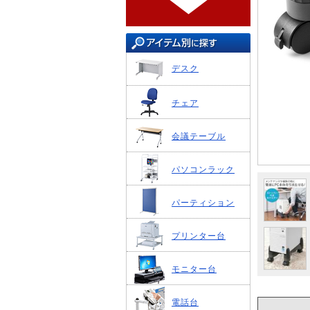
デスク
チェア
会議テーブル
パソコンラック
パーティション
プリンター台
モニター台
電話台