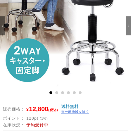
1
2
3
4
5
6
送料無料
12,800
販売価格：
¥
(税込)
※一部地域を除く
ポイント：
128
pt
(1%)
在庫状況：
予約受付中