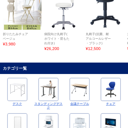
折りたたみチェア
病院向け丸椅子(
丸椅子(抗菌、耐
ベージュ
ホワイト・背もた
アルコールレザー
れ付き)
・ブラック)
¥3,980
¥26,200
¥12,500
カテゴリ一覧
デスク
スタンディングデス
会議テーブル
チェア
ク