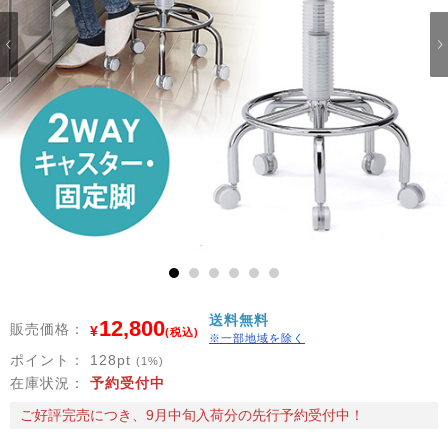
1
2
3
4
5
6
送料無料
12,800
販売価格：
¥
(税込)
※一部地域を除く
ポイント：
128
pt
(1%)
在庫状況：
予約受付中
ご好評完売につき、9月中旬入荷分の先行予約受付中！