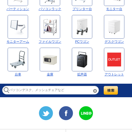
パーティション
パソコンラック
プリンター台
モニター台
モニターアーム
ファイルワゴン
PCワゴン
デスクワゴン
台車
金庫
拡声器
アウトレット